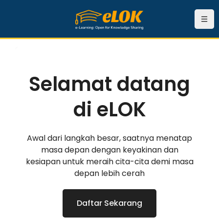
Skip to main content
Navi
Selamat datang
Selamat datang
di eLOK
di eLOK
eLOk adalah sebuah sistem e-learning
Awal dari langkah besar, saatnya menatap
ng digunakan untuk implementasi MOOC
masa depan dengan keyakinan dan
(Massive Open Online Course) di
kesiapan untuk meraih cita-cita demi masa
Universitas Gajah Mada
depan lebih cerah
Daftar Sekarang
Daftar Sekarang