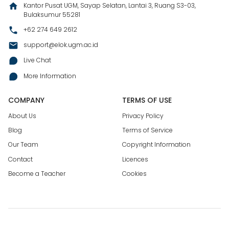
Kantor Pusat UGM, Sayap Selatan, Lantai 3, Ruang S3-03,
Bulaksumur 55281
+62 274 649 2612
support@elok.ugm.ac.id
Live Chat
More Information
COMPANY
TERMS OF USE
About Us
Privacy Policy
Blog
Terms of Service
Our Team
Copyright Information
Contact
Licences
Become a Teacher
Cookies