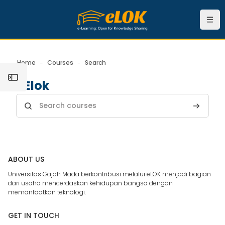
Skip to main content
Navi
Home
Courses
Search
Open the sidebar
Elok
Search courses
Search c
ABOUT US
Universitas Gajah Mada berkontribusi melalui eLOK menjadi bagian
dari usaha mencerdaskan kehidupan bangsa dengan
memanfaatkan teknologi.
GET IN TOUCH